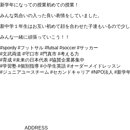
新学年になっての授業初めての授業！
みんな気合いの入った良い表情をしていました。
新中学１年生はお互い初めて顔を合わせた子達もいるので少し
みんな一緒に頑張っていこう！！
#spordy #フットサル #futsal #soccer #サッカー
#文武両道 #守口市 #門真市 #考える力
#育成 #未来の日本代表 #協賛企業募集中
#学習塾 #個別指導 #小学生英語 #オーダーメイドレッスン
#ジュニアユースチーム #セカンドキャリア #NPO法人 #新学
ADDRESS